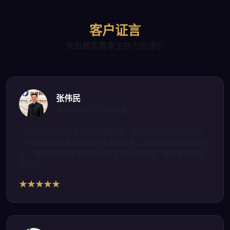
客户证言
来自真实赛事主办方的评价
张伟民
某互联网大厂行政总监
"与银河合作了三届企业篮球联赛，他们的赛程设计让我们
128支队伍在6周内顺利完成全部比赛，没有出现一次场地冲
突。裁判团队的专业度也让员工们心服口服，明年第四届还
找他们。"
★★★★★