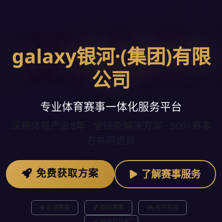
galaxy银河·(集团)有限
公司
专业体育赛事一体化服务平台
深耕体育产业8年 · 全链条解决方案 · 500+赛事
方共同选择
免费获取方案
了解赛事服务
⚽ 足球赛事
🏀 篮球赛事
🎮 电子竞技