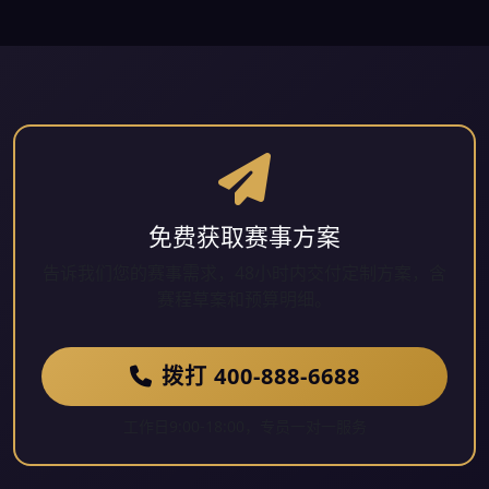
免费获取赛事方案
告诉我们您的赛事需求，48小时内交付定制方案，含
赛程草案和预算明细。
拨打 400-888-6688
工作日9:00-18:00，专员一对一服务