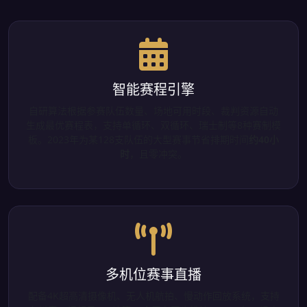
智能赛程引擎
自研算法根据参赛队伍数量、场地可用时段、裁判资源自动
生成最优赛程表，支持单循环、双循环、瑞士制等8种赛制模
板。2023年为某128支队伍的大型赛事节省排期时间
约40小
时
，且零冲突。
多机位赛事直播
配备4K超高清摄像机、无人机航拍、慢动作回放系统，支持