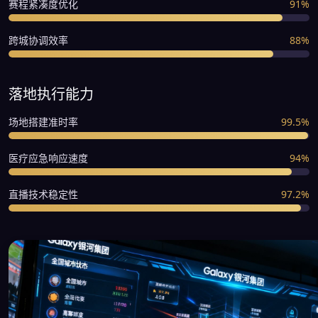
赛程紧凑度优化
91%
跨城协调效率
88%
落地执行能力
场地搭建准时率
99.5%
医疗应急响应速度
94%
直播技术稳定性
97.2%