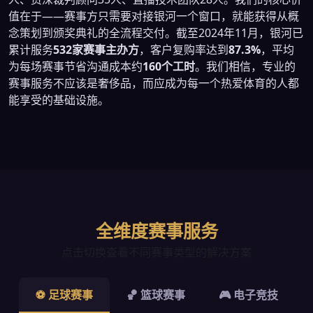
值在于——赛事方只需要对接银河一个窗口，就能获得从概
念策划到颁奖典礼的全流程交付。截至2024年11月，银河已
累计服务
532家赛事主办方
，客户复购率达到
87.3%
，平均
为每场赛事节省沟通成本约
160个工时
。我们相信，专业的
赛事服务不应该是奢侈品，而应成为每一个热爱体育的人都
能享受的基础设施。
全维度赛事服务
点击切换查看不同赛事类型的解决方案
⚽ 足球赛事
🏀 篮球赛事
🎮 电子竞技