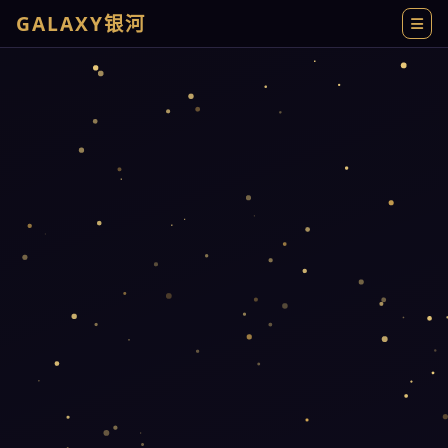
GALAXY银河