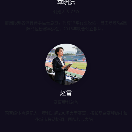
李明远
创始人 & CEO
前国际知名体育赛事运营总监，拥有15年行业经验，曾主导过3届国
际马拉松赛事运营，2016年联合创立银河。
赵雪
赛事策划总监
国家级体育经纪人，策划过超200场大型赛事，擅长复杂赛程编排和
多城市联动协调，团队核心大脑。